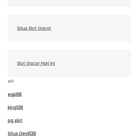
Situs Slot Gacor
Slot Gacor Hari Ini
APi
egp88
king138
pg slot
Situs Devil138