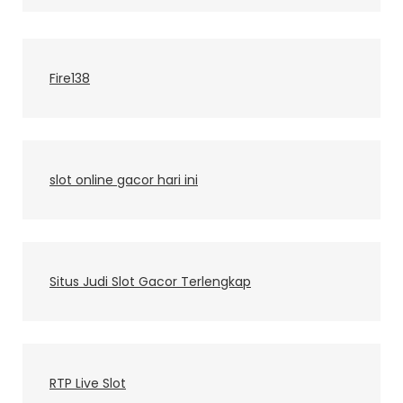
Fire138
slot online gacor hari ini
Situs Judi Slot Gacor Terlengkap
RTP Live Slot