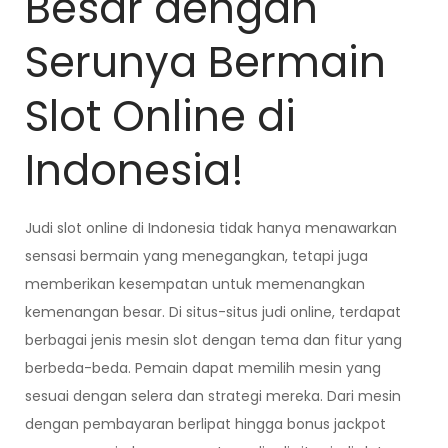
Besar dengan
Serunya Bermain
Slot Online di
Indonesia!
Judi slot online di Indonesia tidak hanya menawarkan
sensasi bermain yang menegangkan, tetapi juga
memberikan kesempatan untuk memenangkan
kemenangan besar. Di situs-situs judi online, terdapat
berbagai jenis mesin slot dengan tema dan fitur yang
berbeda-beda. Pemain dapat memilih mesin yang
sesuai dengan selera dan strategi mereka. Dari mesin
dengan pembayaran berlipat hingga bonus jackpot