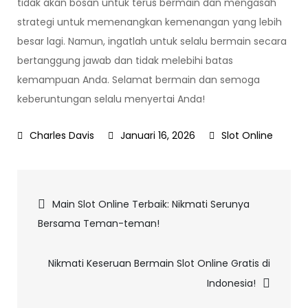
tidak akan bosan untuk terus bermain dan mengasah
strategi untuk memenangkan kemenangan yang lebih
besar lagi. Namun, ingatlah untuk selalu bermain secara
bertanggung jawab dan tidak melebihi batas
kemampuan Anda. Selamat bermain dan semoga
keberuntungan selalu menyertai Anda!
Januari 16, 2026
Slot Online
Navigasi
Main Slot Online Terbaik: Nikmati Serunya
Bersama Teman-teman!
pos
Nikmati Keseruan Bermain Slot Online Gratis di
Indonesia!