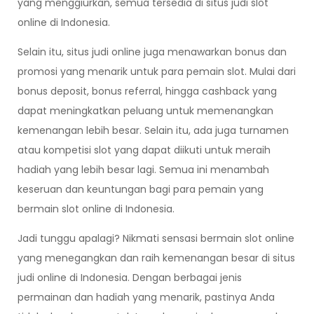
yang menggiurkan, semua tersedia di situs judi slot
online di Indonesia.
Selain itu, situs judi online juga menawarkan bonus dan
promosi yang menarik untuk para pemain slot. Mulai dari
bonus deposit, bonus referral, hingga cashback yang
dapat meningkatkan peluang untuk memenangkan
kemenangan lebih besar. Selain itu, ada juga turnamen
atau kompetisi slot yang dapat diikuti untuk meraih
hadiah yang lebih besar lagi. Semua ini menambah
keseruan dan keuntungan bagi para pemain yang
bermain slot online di Indonesia.
Jadi tunggu apalagi? Nikmati sensasi bermain slot online
yang menegangkan dan raih kemenangan besar di situs
judi online di Indonesia. Dengan berbagai jenis
permainan dan hadiah yang menarik, pastinya Anda