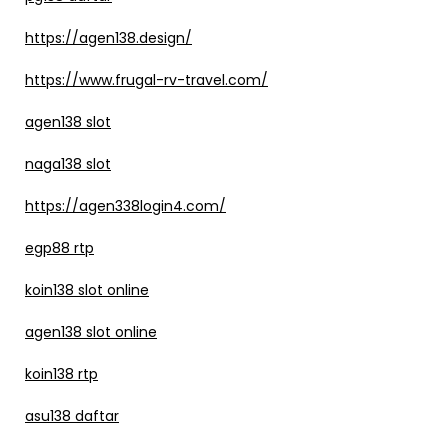
https://agen138.design/
https://www.frugal-rv-travel.com/
agen138 slot
naga138 slot
https://agen338login4.com/
egp88 rtp
koin138 slot online
agen138 slot online
koin138 rtp
asu138 daftar