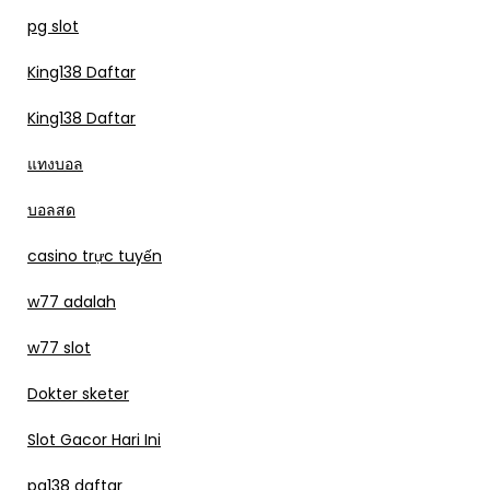
pg slot
King138 Daftar
King138 Daftar
แทงบอล
บอลสด
casino trực tuyến
w77 adalah
w77 slot
Dokter sketer
Slot Gacor Hari Ini
pg138 daftar