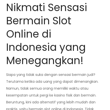
Nikmati Sensasi
Bermain Slot
Online di
Indonesia yang
Menegangkan!
Siapa yang tidak suka dengan sensasi bermain judi?
Terutama ketika ada uang yang dapat dimenangkan.
Namun, tidak semua orang memiliki waktu atau
kesempatan untuk pergi ke kasino fisik dan bermain.
Beruntung, kini ada alternatif yang lebih mudah dan
praktis, yaitu bermain slot online di Indonesia. Tidak