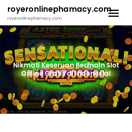
Skip
royeronlinephamacy.com
to
royeronlinephamacy.com
content
Nikmati Keseruan Bermain Slot
Online Gratis di Indonesia!