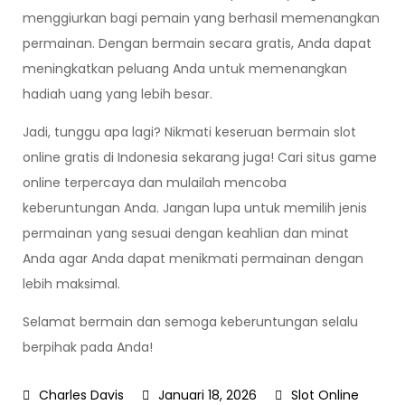
menggiurkan bagi pemain yang berhasil memenangkan
permainan. Dengan bermain secara gratis, Anda dapat
meningkatkan peluang Anda untuk memenangkan
hadiah uang yang lebih besar.
Jadi, tunggu apa lagi? Nikmati keseruan bermain slot
online gratis di Indonesia sekarang juga! Cari situs game
online terpercaya dan mulailah mencoba
keberuntungan Anda. Jangan lupa untuk memilih jenis
permainan yang sesuai dengan keahlian dan minat
Anda agar Anda dapat menikmati permainan dengan
lebih maksimal.
Selamat bermain dan semoga keberuntungan selalu
berpihak pada Anda!
Januari 18, 2026
Slot Online