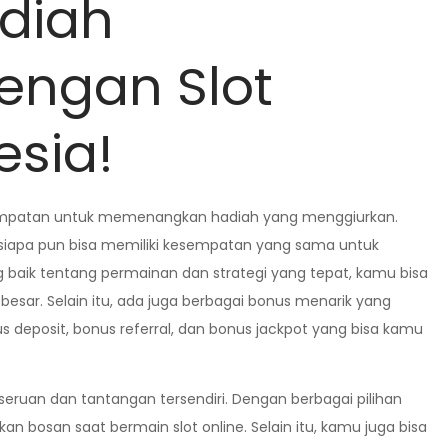
diah
engan Slot
esia!
kesempatan untuk memenangkan hadiah yang menggiurkan.
siapa pun bisa memiliki kesempatan yang sama untuk
ik tentang permainan dan strategi yang tepat, kamu bisa
ar. Selain itu, ada juga berbagai bonus menarik yang
nus deposit, bonus referral, dan bonus jackpot yang bisa kamu
seruan dan tantangan tersendiri. Dengan berbagai pilihan
n bosan saat bermain slot online. Selain itu, kamu juga bisa