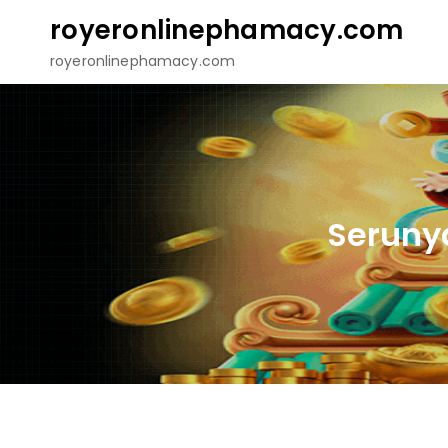
Skip
royeronlinephamacy.com
to
royeronlinephamacy.com
content
Serunya