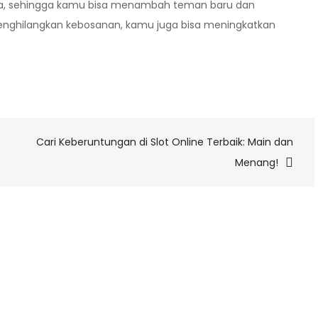
nia, sehingga kamu bisa menambah teman baru dan
menghilangkan kebosanan, kamu juga bisa meningkatkan
Cari Keberuntungan di Slot Online Terbaik: Main dan
Menang!