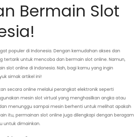
n Bermain Slot
esia!
angat populer di Indonesia. Dengan kemudahan akses dan
ng tertarik untuk mencoba dan bermain slot online. Namun,
slot online di Indonesia. Nah, bagi kamu yang ingin
 simak artikel ini!
 secara online melalui perangkat elektronik seperti
gunakan mesin slot virtual yang menghasilkan angka atau
dan menunggu sampai mesin berhenti untuk melihat apakah
n itu, permainan slot online juga dilengkapi dengan beragam
u untuk dimainkan.