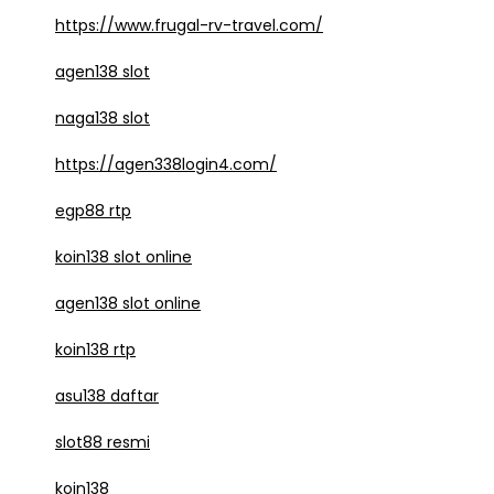
https://www.frugal-rv-travel.com/
agen138 slot
naga138 slot
https://agen338login4.com/
egp88 rtp
koin138 slot online
agen138 slot online
koin138 rtp
asu138 daftar
slot88 resmi
koin138