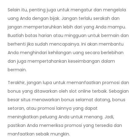
Selain itu, penting juga untuk mengatur dan mengelola
uang Anda dengan bijak. Jangan terlalu serakah dan
jangan mempertaruhkan lebih dari yang Anda mampu.
Buatlah batas harian atau mingguan untuk bermain dan
berhenti jika sudah mencapainya. Ini akan membantu
Anda menghindari kehilangan uang secara berlebihan
dan juga mempertahankan keseimbangan dalam
bermain.
Terakhir, jangan lupa untuk memanfaatkan promosi dan
bonus yang ditawarkan oleh slot online terbaik. Sebagian
besar situs menawarkan bonus selamat datang, bonus
setoran, atau promosi lainnya yang dapat
meningkatkan peluang Anda untuk menang. Jadi,
pastikan Anda memeriksa promosi yang tersedia dan
manfaatkan sebaik mungkin.