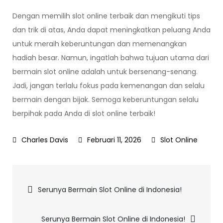
Dengan memilih slot online terbaik dan mengikuti tips
dan trik di atas, Anda dapat meningkatkan peluang Anda
untuk meraih keberuntungan dan memenangkan
hadiah besar. Namun, ingatlah bahwa tujuan utama dari
bermain slot online adalah untuk bersenang-senang.
Jadi, jangan terlalu fokus pada kemenangan dan selalu
bermain dengan bijak. Semoga keberuntungan selalu
berpihak pada Anda di slot online terbaik!
Februari 11, 2026
Slot Online
Navigasi
Serunya Bermain Slot Online di Indonesia!
pos
Serunya Bermain Slot Online di Indonesia!