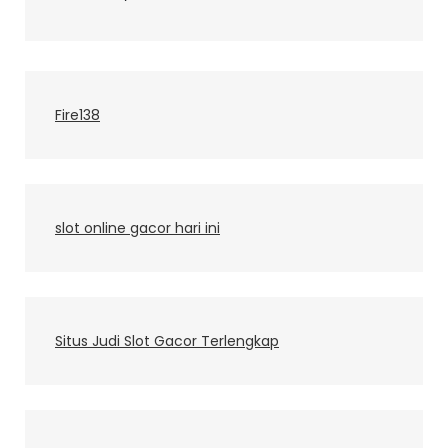
Fire138
slot online gacor hari ini
Situs Judi Slot Gacor Terlengkap