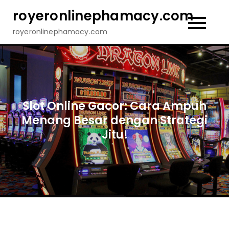
Skip
royeronlinephamacy.com
to
royeronlinephamacy.com
content
Slot Online Gacor: Cara Ampuh
Menang Besar dengan Strategi
Jitu!