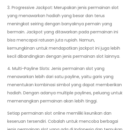
3. Progressive Jackpot: Merupakan jenis permainan slot
yang menawarkan hadiah yang besar dan terus
meningkat seiring dengan banyaknya pemain yang
bermain. Jackpot yang ditawarkan pada permainan ini
bisa mencapai ratusan juta rupiah. Namun,
kemungkinan untuk mendapatkan jackpot ini juga lebih
kecil dibandingkan dengan jenis permainan slot lainnya.
4. Multi-Payline Slots: Jenis permainan slot yang
menawarkan lebih dari satu payline, yaitu garis yang
menentukan kombinasi simbol yang dapat memberikan
hadiah. Dengan adanya multiple paylines, peluang untuk
memenangkan permainan akan lebih tinggi.
Setiap permainan slot online memiliki keunikan dan
keseruan tersendiri. Cobalah untuk mencoba berbagai
jenis permainan slot yang ada di Indonesia dan temukan