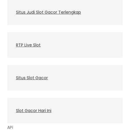
Situs Judi Slot Gacor Terlengkap
RTP Live Slot
Situs Slot Gacor
Slot Gacor Hari Ini
APi