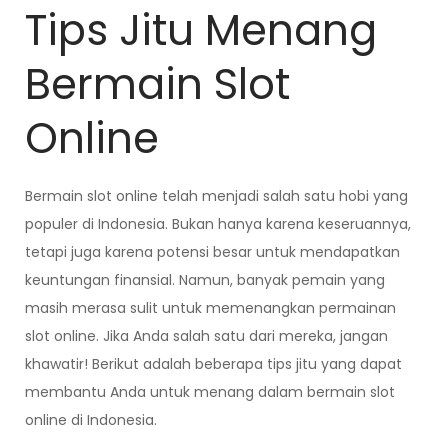
Tips Jitu Menang
Bermain Slot
Online
Bermain slot online telah menjadi salah satu hobi yang
populer di Indonesia. Bukan hanya karena keseruannya,
tetapi juga karena potensi besar untuk mendapatkan
keuntungan finansial. Namun, banyak pemain yang
masih merasa sulit untuk memenangkan permainan
slot online. Jika Anda salah satu dari mereka, jangan
khawatir! Berikut adalah beberapa tips jitu yang dapat
membantu Anda untuk menang dalam bermain slot
online di Indonesia.