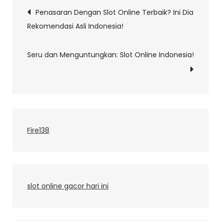
Navigasi
Penasaran Dengan Slot Online Terbaik? Ini Dia
Rekomendasi Asli Indonesia!
pos
Seru dan Menguntungkan: Slot Online Indonesia!
Fire138
slot online gacor hari ini