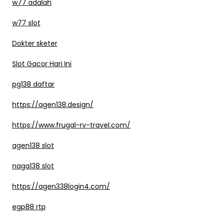
w77 adalah
w77 slot
Dokter sketer
Slot Gacor Hari Ini
pg138 daftar
https://agen138.design/
https://www.frugal-rv-travel.com/
agen138 slot
naga138 slot
https://agen338login4.com/
egp88 rtp