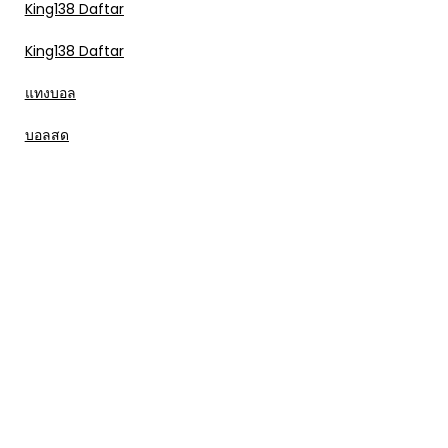
King138 Daftar
King138 Daftar
แทงบอล
บอลสด