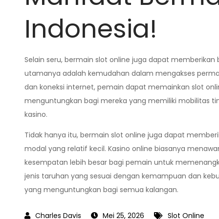
Indonesia!
Selain seru, bermain slot online juga dapat memberika
utamanya adalah kemudahan dalam mengakses permain
dan koneksi internet, pemain dapat memainkan slot onlin
menguntungkan bagi mereka yang memiliki mobilitas ting
kasino.
Tidak hanya itu, bermain slot online juga dapat mem
modal yang relatif kecil. Kasino online biasanya mena
kesempatan lebih besar bagi pemain untuk memenangkan
jenis taruhan yang sesuai dengan kemampuan dan kebut
yang menguntungkan bagi semua kalangan.
Mei 25, 2026
Slot Online