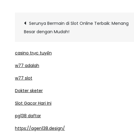
Navigasi
Serunya Bermain di Slot Online Terbaik: Menang
Besar dengan Mudah!
pos
casino trực tuyến
w77 adalah
w77 slot
Dokter sketer
Slot Gacor Hari Ini
pg138 daftar
https://agen138.design/