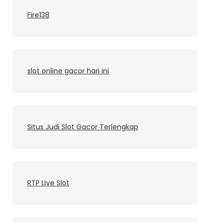
Fire138
slot online gacor hari ini
Situs Judi Slot Gacor Terlengkap
RTP Live Slot