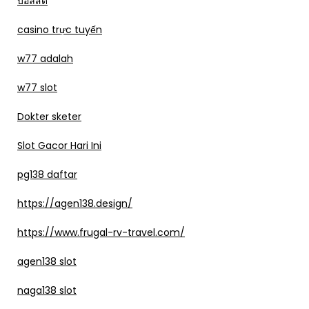
บอลสด
casino trực tuyến
w77 adalah
w77 slot
Dokter sketer
Slot Gacor Hari Ini
pg138 daftar
https://agen138.design/
https://www.frugal-rv-travel.com/
agen138 slot
naga138 slot