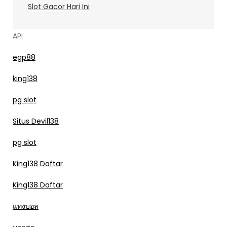
Slot Gacor Hari Ini
APi
egp88
king138
pg slot
Situs Devil138
pg slot
King138 Daftar
King138 Daftar
แทงบอล