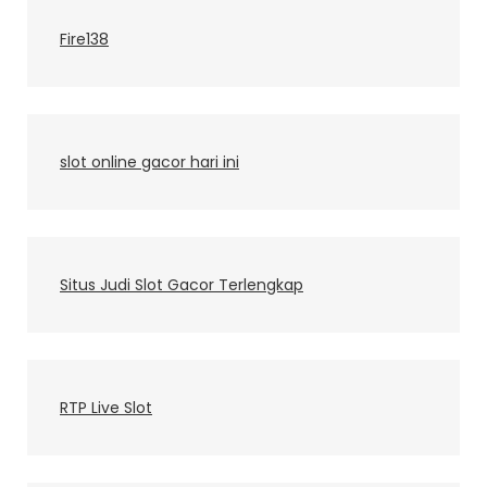
Fire138
slot online gacor hari ini
Situs Judi Slot Gacor Terlengkap
RTP Live Slot