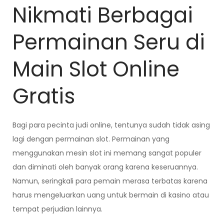
Nikmati Berbagai
Permainan Seru di
Main Slot Online
Gratis
Bagi para pecinta judi online, tentunya sudah tidak asing
lagi dengan permainan slot. Permainan yang
menggunakan mesin slot ini memang sangat populer
dan diminati oleh banyak orang karena keseruannya.
Namun, seringkali para pemain merasa terbatas karena
harus mengeluarkan uang untuk bermain di kasino atau
tempat perjudian lainnya.