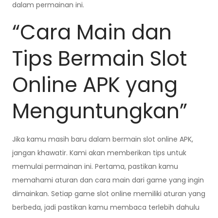
dalam permainan ini.
“Cara Main dan
Tips Bermain Slot
Online APK yang
Menguntungkan”
Jika kamu masih baru dalam bermain slot online APK,
jangan khawatir. Kami akan memberikan tips untuk
memulai permainan ini. Pertama, pastikan kamu
memahami aturan dan cara main dari game yang ingin
dimainkan. Setiap game slot online memiliki aturan yang
berbeda, jadi pastikan kamu membaca terlebih dahulu