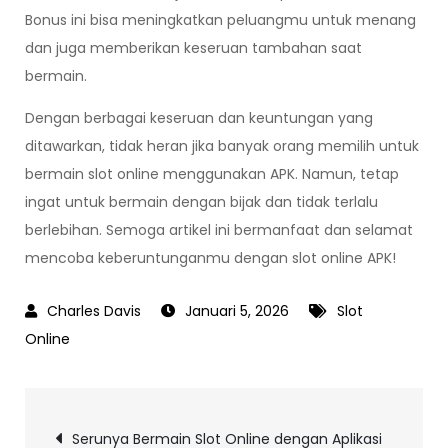
Bonus ini bisa meningkatkan peluangmu untuk menang
dan juga memberikan keseruan tambahan saat
bermain.
Dengan berbagai keseruan dan keuntungan yang
ditawarkan, tidak heran jika banyak orang memilih untuk
bermain slot online menggunakan APK. Namun, tetap
ingat untuk bermain dengan bijak dan tidak terlalu
berlebihan. Semoga artikel ini bermanfaat dan selamat
mencoba keberuntunganmu dengan slot online APK!
Januari 5, 2026
Slot
Online
Navigasi
Serunya Bermain Slot Online dengan Aplikasi