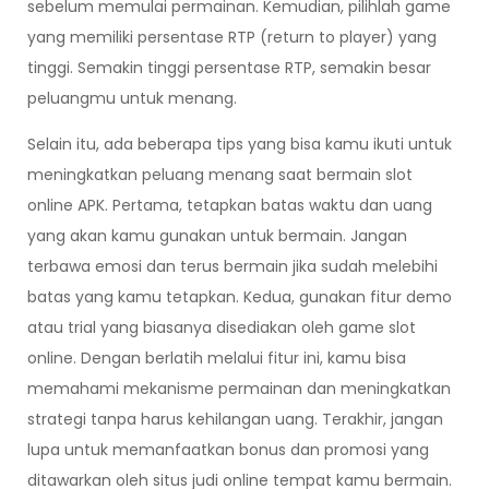
sebelum memulai permainan. Kemudian, pilihlah game
yang memiliki persentase RTP (return to player) yang
tinggi. Semakin tinggi persentase RTP, semakin besar
peluangmu untuk menang.
Selain itu, ada beberapa tips yang bisa kamu ikuti untuk
meningkatkan peluang menang saat bermain slot
online APK. Pertama, tetapkan batas waktu dan uang
yang akan kamu gunakan untuk bermain. Jangan
terbawa emosi dan terus bermain jika sudah melebihi
batas yang kamu tetapkan. Kedua, gunakan fitur demo
atau trial yang biasanya disediakan oleh game slot
online. Dengan berlatih melalui fitur ini, kamu bisa
memahami mekanisme permainan dan meningkatkan
strategi tanpa harus kehilangan uang. Terakhir, jangan
lupa untuk memanfaatkan bonus dan promosi yang
ditawarkan oleh situs judi online tempat kamu bermain.