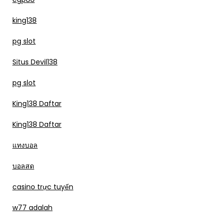
king138
pg slot
Situs Devil138
pg slot
King138 Daftar
King138 Daftar
แทงบอล
บอลสด
casino trực tuyến
w77 adalah