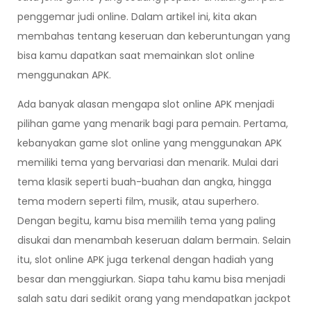
penggemar judi online. Dalam artikel ini, kita akan
membahas tentang keseruan dan keberuntungan yang
bisa kamu dapatkan saat memainkan slot online
menggunakan APK.
Ada banyak alasan mengapa slot online APK menjadi
pilihan game yang menarik bagi para pemain. Pertama,
kebanyakan game slot online yang menggunakan APK
memiliki tema yang bervariasi dan menarik. Mulai dari
tema klasik seperti buah-buahan dan angka, hingga
tema modern seperti film, musik, atau superhero.
Dengan begitu, kamu bisa memilih tema yang paling
disukai dan menambah keseruan dalam bermain. Selain
itu, slot online APK juga terkenal dengan hadiah yang
besar dan menggiurkan. Siapa tahu kamu bisa menjadi
salah satu dari sedikit orang yang mendapatkan jackpot