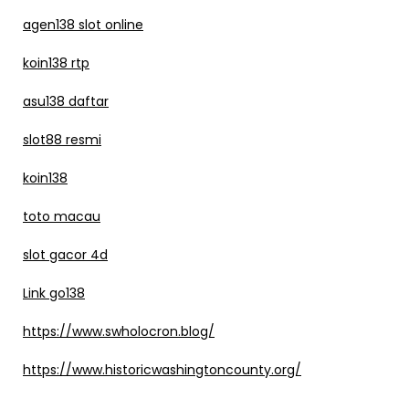
agen138 slot online
koin138 rtp
asu138 daftar
slot88 resmi
koin138
toto macau
slot gacor 4d
Link go138
https://www.swholocron.blog/
https://www.historicwashingtoncounty.org/