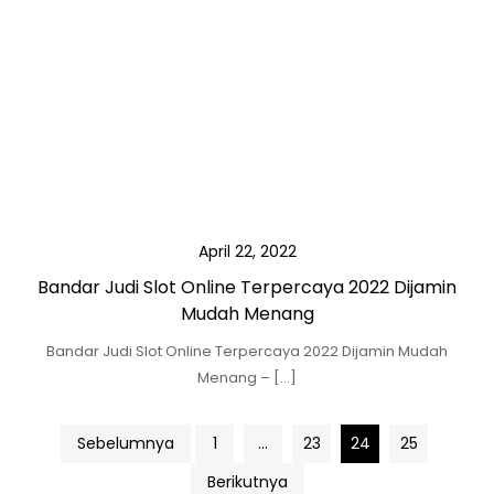
April 22, 2022
Bandar Judi Slot Online Terpercaya 2022 Dijamin
Mudah Menang
Bandar Judi Slot Online Terpercaya 2022 Dijamin Mudah
Menang – […]
Paginasi
Sebelumnya
1
…
23
24
25
Berikutnya