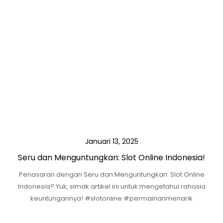
Januari 13, 2025
Seru dan Menguntungkan: Slot Online Indonesia!
Penasaran dengan Seru dan Menguntungkan: Slot Online
Indonesia? Yuk, simak artikel ini untuk mengetahui rahasia
keuntungannya! #slotonline #permainanmenarik