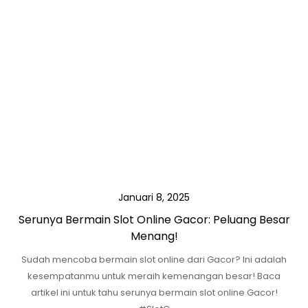
Januari 8, 2025
Serunya Bermain Slot Online Gacor: Peluang Besar
Menang!
Sudah mencoba bermain slot online dari Gacor? Ini adalah
kesempatanmu untuk meraih kemenangan besar! Baca
artikel ini untuk tahu serunya bermain slot online Gacor!