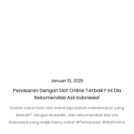
Januari 10, 2025
Penasaran Dengan Slot Online Terbaik? Ini Dia
Rekomendasi Asli Indonesia!
Sudah coba main slot online tapi belum menemukan yang
terbaik? Jangan khawatir, ada rekomendasi slot asli
Indonesia yang wajib kamu coba! #Penasaran #SlotOnline