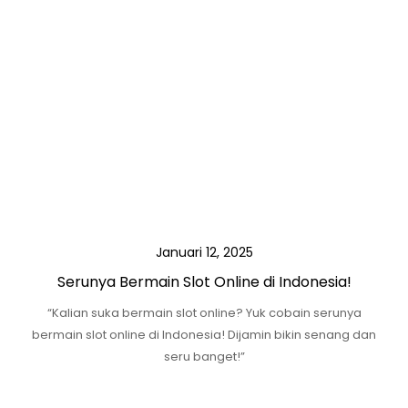
Januari 12, 2025
Serunya Bermain Slot Online di Indonesia!
“Kalian suka bermain slot online? Yuk cobain serunya
bermain slot online di Indonesia! Dijamin bikin senang dan
seru banget!”