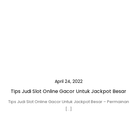
April 24, 2022
Tips Judi Slot Online Gacor Untuk Jackpot Besar
Tips Judi Slot Online Gacor Untuk Jackpot Besar – Permainan
[…]