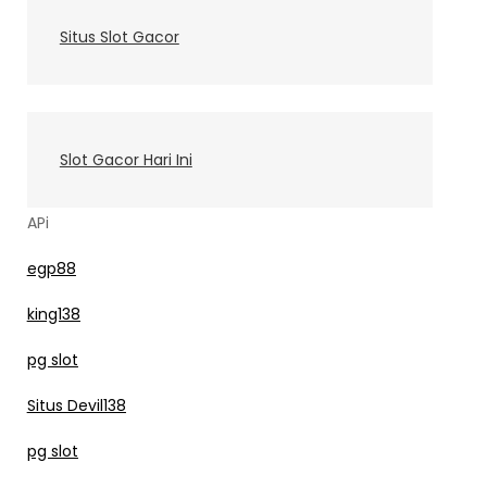
Situs Slot Gacor
Slot Gacor Hari Ini
APi
egp88
king138
pg slot
Situs Devil138
pg slot