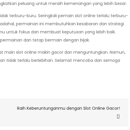
ngkatkan peluang untuk meraih kemenangan yang lebih besar.
dak terburu-buru. Seringkali pemain slot online terlalu terburu-
Padahal, permainan ini membutuhkan kesabaran dan strategi
u untuk fokus dan membuat keputusan yang lebih baik.
es permainan dan tetap bermain dengan bijak.
at main slot online makin gacor dan menguntungkan. Namun,
an tidak terlalu berlebihan. Selamat mencoba dan semoga
Raih Keberuntunganmu dengan Slot Online Gacor!