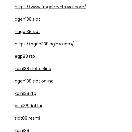
https://www.frugal-rv-travel.com/
agen138 slot
naga138 slot
https://agen338login4.com/
egp88 rtp
koin138 slot online
agen138 slot online
koin138 rtp
asu138 daftar
slot88 resmi
koin138