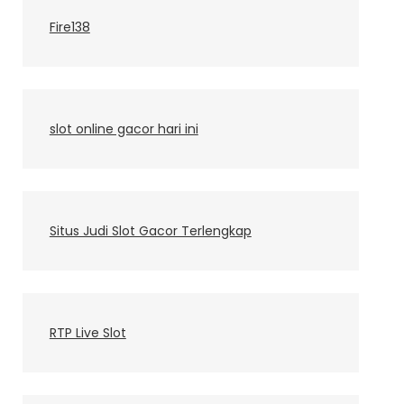
Fire138
slot online gacor hari ini
Situs Judi Slot Gacor Terlengkap
RTP Live Slot