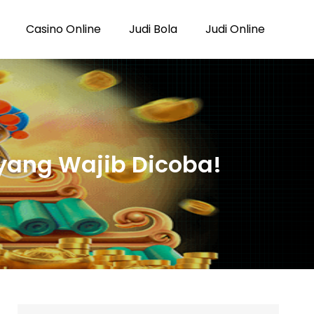
Casino Online
Judi Bola
Judi Online
u yang Wajib Dicoba!