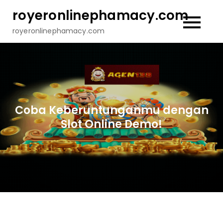
Skip
royeronlinephamacy.com
to
royeronlinephamacy.com
content
Coba Keberuntunganmu dengan
Slot Online Demo!