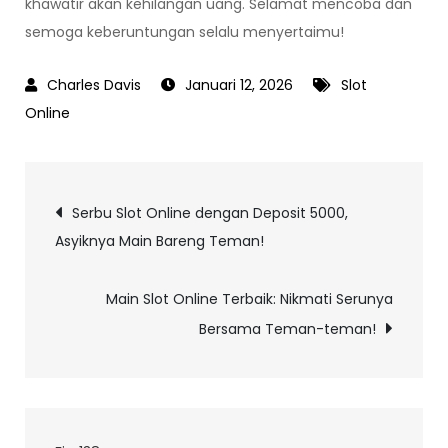
khawatir akan kehilangan uang. Selamat mencoba dan
semoga keberuntungan selalu menyertaimu!
Januari 12, 2026
Slot
Online
Navigasi
Serbu Slot Online dengan Deposit 5000,
Asyiknya Main Bareng Teman!
pos
Main Slot Online Terbaik: Nikmati Serunya
Bersama Teman-teman!