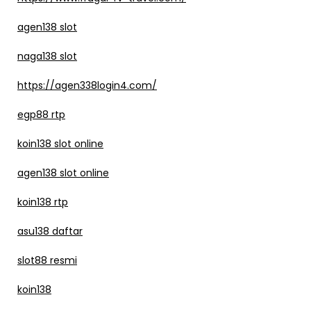
agen138 slot
naga138 slot
https://agen338login4.com/
egp88 rtp
koin138 slot online
agen138 slot online
koin138 rtp
asu138 daftar
slot88 resmi
koin138