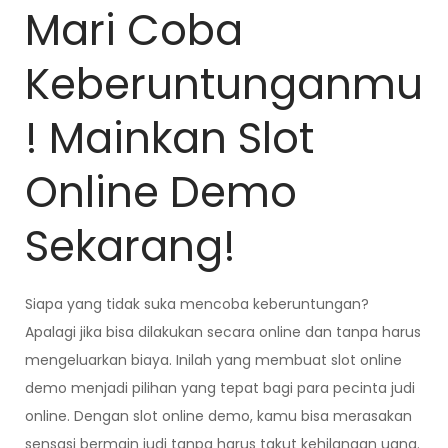
Mari Coba
Keberuntunganmu
! Mainkan Slot
Online Demo
Sekarang!
Siapa yang tidak suka mencoba keberuntungan?
Apalagi jika bisa dilakukan secara online dan tanpa harus
mengeluarkan biaya. Inilah yang membuat slot online
demo menjadi pilihan yang tepat bagi para pecinta judi
online. Dengan slot online demo, kamu bisa merasakan
sensasi bermain judi tanpa harus takut kehilangan uang.