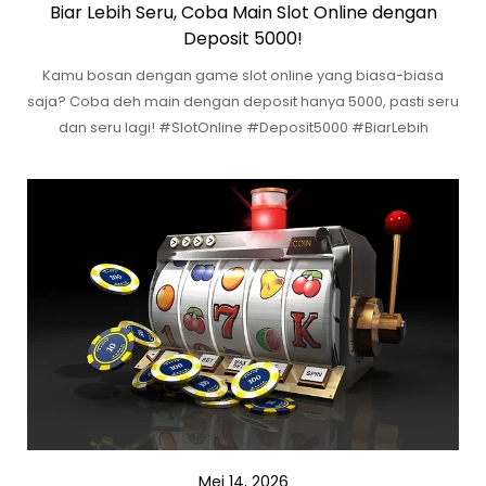
Biar Lebih Seru, Coba Main Slot Online dengan
Deposit 5000!
Kamu bosan dengan game slot online yang biasa-biasa
saja? Coba deh main dengan deposit hanya 5000, pasti seru
dan seru lagi! #SlotOnline #Deposit5000 #BiarLebih
Mei 14, 2026