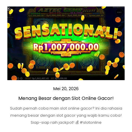
Mei 20, 2026
Menang Besar dengan Slot Online Gacor!
Sudah pernah coba main slot online gacor? Ini dia rahasia
menang besar dengan slot gacor yang wajib kamu coba!
Siap-siap raih jackpot! 💰 #slotonline