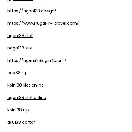
https://agen138.design/
https://www.frugal-rv-travel.com/
agen138 slot
naga138 slot
https://agen338login4.com/
egp88 rtp
koin138 slot online
agen138 slot online
koin138 rtp
asu138 daftar