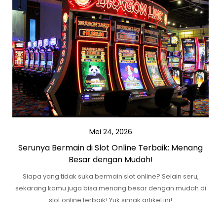
Mei 24, 2026
Serunya Bermain di Slot Online Terbaik: Menang
Besar dengan Mudah!
Siapa yang tidak suka bermain slot online? Selain seru,
sekarang kamu juga bisa menang besar dengan mudah di
slot online terbaik! Yuk simak artikel ini!