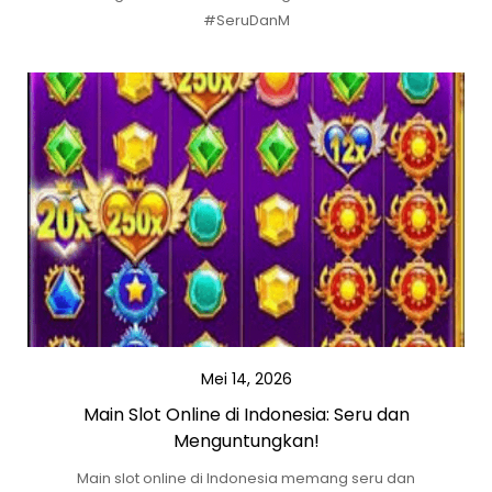
#SeruDanM
Mei 14, 2026
Main Slot Online di Indonesia: Seru dan
Menguntungkan!
Main slot online di Indonesia memang seru dan