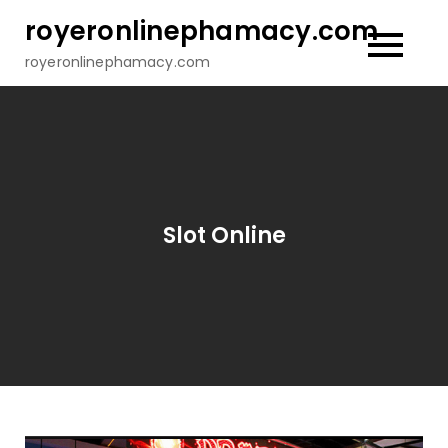
Skip
royeronlinephamacy.com
to
royeronlinephamacy.com
content
Slot Online