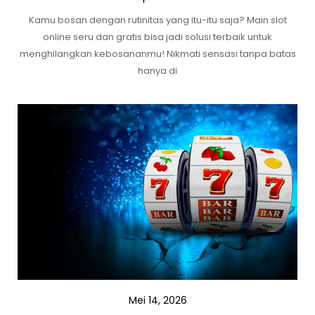
Kamu bosan dengan rutinitas yang itu-itu saja? Main slot
online seru dan gratis bisa jadi solusi terbaik untuk
menghilangkan kebosananmu! Nikmati sensasi tanpa batas
hanya di
Mei 14, 2026