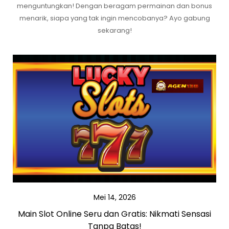
menguntungkan! Dengan beragam permainan dan bonus
menarik, siapa yang tak ingin mencobanya? Ayo gabung
sekarang!
Mei 14, 2026
Main Slot Online Seru dan Gratis: Nikmati Sensasi
Tanpa Batas!