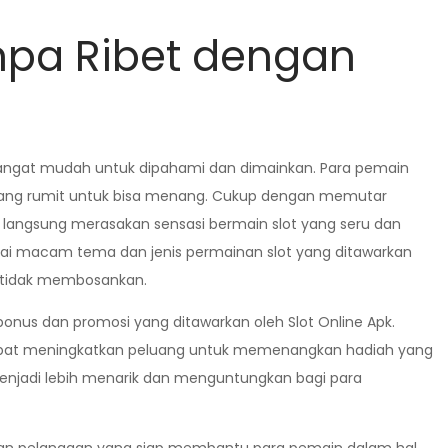
npa Ribet dengan
 sangat mudah untuk dipahami dan dimainkan. Para pemain
i yang rumit untuk bisa menang. Cukup dengan memutar
angsung merasakan sensasi bermain slot yang seru dan
gai macam tema dan jenis permainan slot yang ditawarkan
n tidak membosankan.
bonus dan promosi yang ditawarkan oleh Slot Online Apk.
pat meningkatkan peluang untuk memenangkan hadiah yang
menjadi lebih menarik dan menguntungkan bagi para