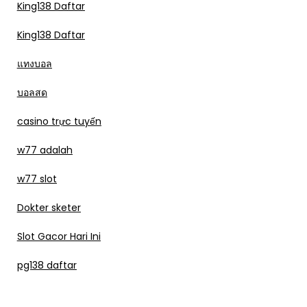
King138 Daftar
King138 Daftar
แทงบอล
บอลสด
casino trực tuyến
w77 adalah
w77 slot
Dokter sketer
Slot Gacor Hari Ini
pg138 daftar