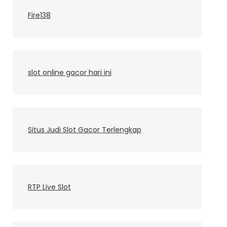
Fire138
slot online gacor hari ini
Situs Judi Slot Gacor Terlengkap
RTP Live Slot