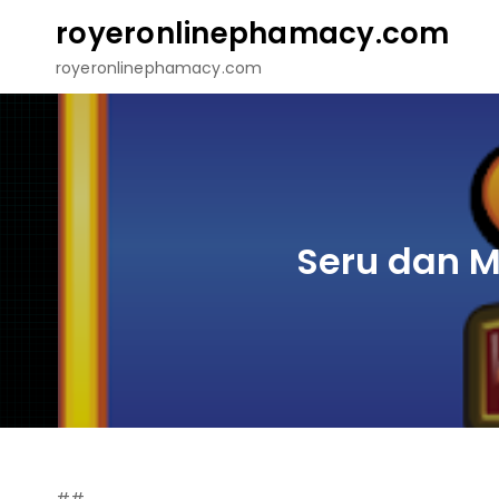
Skip
royeronlinephamacy.com
to
royeronlinephamacy.com
content
Seru dan M