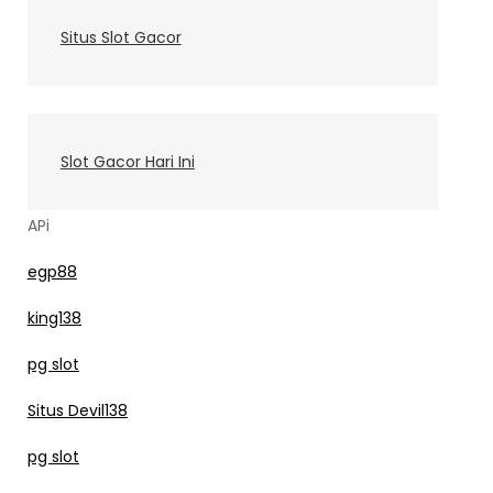
Situs Slot Gacor
Slot Gacor Hari Ini
APi
egp88
king138
pg slot
Situs Devil138
pg slot