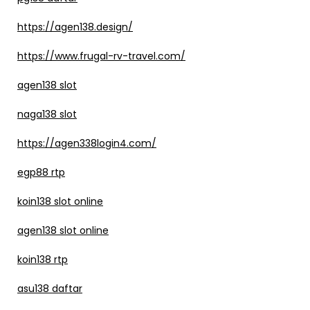
https://agen138.design/
https://www.frugal-rv-travel.com/
agen138 slot
naga138 slot
https://agen338login4.com/
egp88 rtp
koin138 slot online
agen138 slot online
koin138 rtp
asu138 daftar