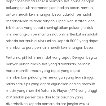
dapat menikmati sensasi bermain slot online dengan
peluang untuk memenangkan hadiah besar. Namun,
untuk meraih kemenangan besar tidaklah semudah
membalikkan telapak tangan. Diperlukan strategi dan
trik khusus yang dapat meningkatkan peluang untuk
memenangkan permainan slot online. Berikut ini adalah
rahasia bertaruh di Slot Online Deposit 5000 yang dapat
membantu para pemain meraih kemenangan besar.
Pertama, pilihlah mesin slot yang tepat. Dengan begitu
banyak pilihan mesin slot yang ditawarkan, pemain
harus memilih mesin yang tepat yang dapat
memberikan peluang kemenangan yang lebih tinggi.
Salah satu tips yang dapat digunakan adalah memilih
mesin yang memiliki Return to Player (RTP) yang tinggi.
RTP adalah persentase dari total taruhan yang
dikembalikan kepada pemain dalam jangka waktu