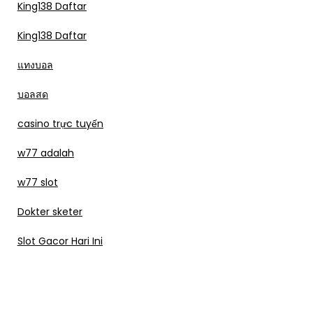
King138 Daftar
King138 Daftar
แทงบอล
บอลสด
casino trực tuyến
w77 adalah
w77 slot
Dokter sketer
Slot Gacor Hari Ini