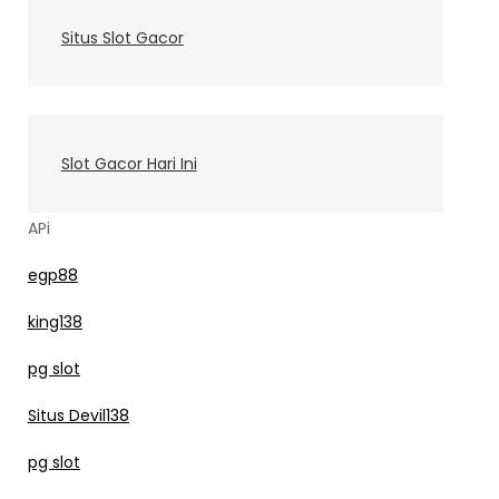
Situs Slot Gacor
Slot Gacor Hari Ini
APi
egp88
king138
pg slot
Situs Devil138
pg slot