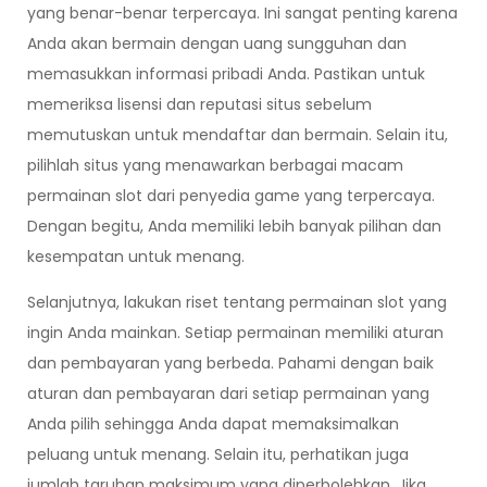
yang benar-benar terpercaya. Ini sangat penting karena
Anda akan bermain dengan uang sungguhan dan
memasukkan informasi pribadi Anda. Pastikan untuk
memeriksa lisensi dan reputasi situs sebelum
memutuskan untuk mendaftar dan bermain. Selain itu,
pilihlah situs yang menawarkan berbagai macam
permainan slot dari penyedia game yang terpercaya.
Dengan begitu, Anda memiliki lebih banyak pilihan dan
kesempatan untuk menang.
Selanjutnya, lakukan riset tentang permainan slot yang
ingin Anda mainkan. Setiap permainan memiliki aturan
dan pembayaran yang berbeda. Pahami dengan baik
aturan dan pembayaran dari setiap permainan yang
Anda pilih sehingga Anda dapat memaksimalkan
peluang untuk menang. Selain itu, perhatikan juga
jumlah taruhan maksimum yang diperbolehkan. Jika