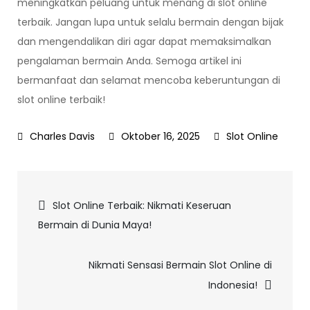
meningkatkan peluang untuk menang di slot online
terbaik. Jangan lupa untuk selalu bermain dengan bijak
dan mengendalikan diri agar dapat memaksimalkan
pengalaman bermain Anda. Semoga artikel ini
bermanfaat dan selamat mencoba keberuntungan di
slot online terbaik!
Oktober 16, 2025
Slot Online
Navigasi
Slot Online Terbaik: Nikmati Keseruan
Bermain di Dunia Maya!
pos
Nikmati Sensasi Bermain Slot Online di
Indonesia!