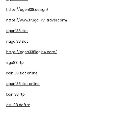
https://agen138.design/
https://www.frugal-rv-travel.com/
agen138 slot
naga138 slot
https://agen338login4.com/
egp88 rtp
koin138 slot online
agen138 slot online
koin138 rtp
asu138 daftar